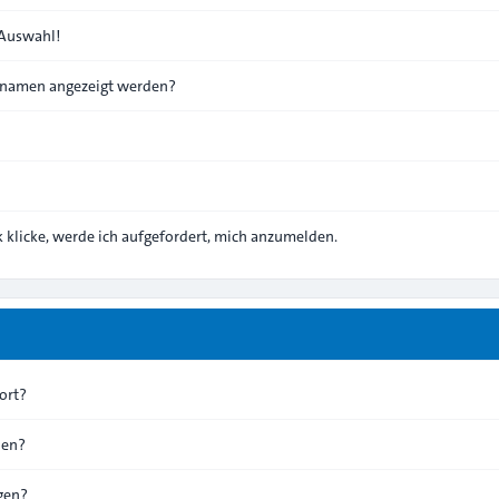
 Auswahl!
ernamen angezeigt werden?
 klicke, werde ich aufgefordert, mich anzumelden.
ort?
hen?
gen?