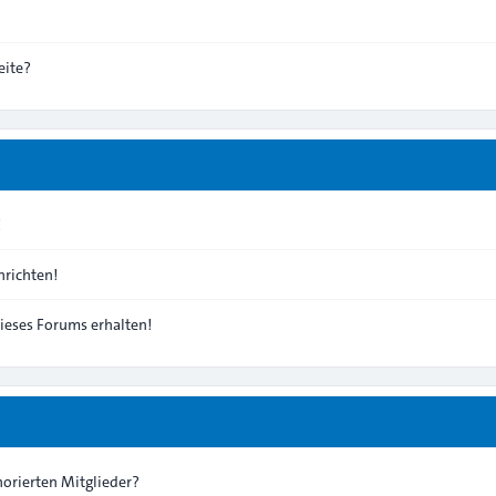
eite?
!
richten!
ieses Forums erhalten!
norierten Mitglieder?