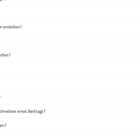
 erstellen?
eifen?
?
chreiben eines Beitrags?
den?