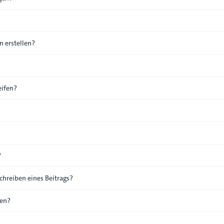
 erstellen?
eifen?
?
chreiben eines Beitrags?
den?