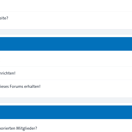
eite?
!
richten!
ieses Forums erhalten!
norierten Mitglieder?