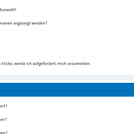
 Auswahl!
ernamen angezeigt werden?
 klicke, werde ich aufgefordert, mich anzumelden.
ort?
hen?
gen?