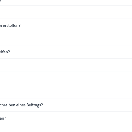
 erstellen?
eifen?
?
chreiben eines Beitrags?
den?