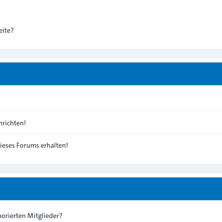
eite?
!
richten!
ieses Forums erhalten!
norierten Mitglieder?