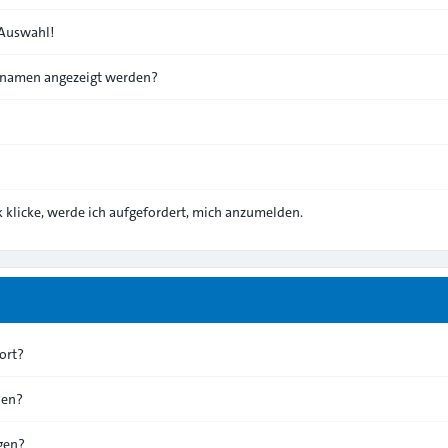
 Auswahl!
ernamen angezeigt werden?
 klicke, werde ich aufgefordert, mich anzumelden.
ort?
hen?
gen?