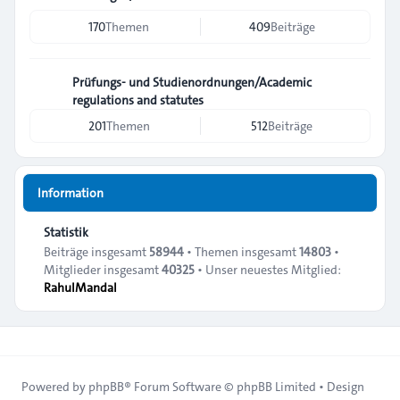
170
Themen
409
Beiträge
Prüfungs- und Studienordnungen/Academic
regulations and statutes
201
Themen
512
Beiträge
Information
Statistik
Beiträge insgesamt
58944
• Themen insgesamt
14803
•
Mitglieder insgesamt
40325
• Unser neuestes Mitglied:
RahulMandal
Powered by
phpBB
® Forum Software © phpBB Limited • Design