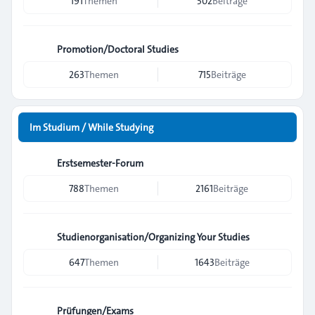
191
Themen
502
Beiträge
Promotion/Doctoral Studies
263
Themen
715
Beiträge
Im Studium / While Studying
Erstsemester-Forum
788
Themen
2161
Beiträge
Studienorganisation/Organizing Your Studies
647
Themen
1643
Beiträge
Prüfungen/Exams