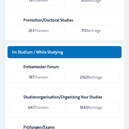
191
Themen
501
Beiträge
Promotion/Doctoral Studies
263
Themen
715
Beiträge
Im Studium / While Studying
Erstsemester-Forum
787
Themen
2160
Beiträge
Studienorganisation/Organizing Your Studies
647
Themen
1643
Beiträge
Prüfungen/Exams