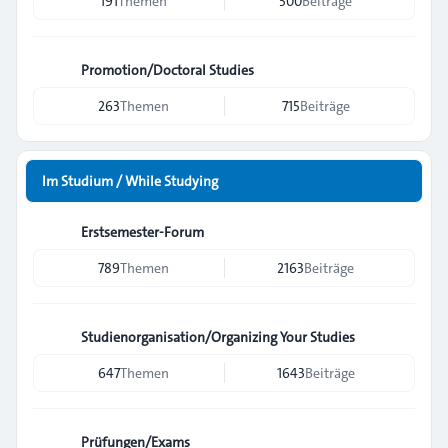
191
Themen
500
Beiträge
Promotion/Doctoral Studies
263
Themen
715
Beiträge
Im Studium / While Studying
Erstsemester-Forum
789
Themen
2163
Beiträge
Studienorganisation/Organizing Your Studies
647
Themen
1643
Beiträge
Prüfungen/Exams