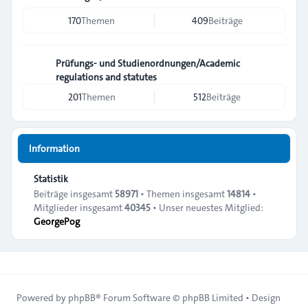
170
Themen
409
Beiträge
Prüfungs- und Studienordnungen/Academic
regulations and statutes
201
Themen
512
Beiträge
Information
Statistik
Beiträge insgesamt
58971
• Themen insgesamt
14814
•
Mitglieder insgesamt
40345
• Unser neuestes Mitglied:
GeorgePog
Powered by
phpBB
® Forum Software © phpBB Limited • Design