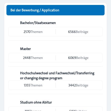
Bei der Bewerbung / Application
Bachelor/Staatsexamen
2570
Themen
6566
Beiträge
Master
2448
Themen
6069
Beiträge
Hochschulwechsel und Fachwechsel/Transferring
or changing degree program
1355
Themen
3442
Beiträge
Studium ohne Abitur