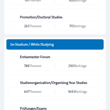
191
Themen
502
Beiträge
Promotion/Doctoral Studies
263
Themen
715
Beiträge
Im Studium / While Studying
Erstsemester-Forum
788
Themen
2161
Beiträge
Studienorganisation/Organizing Your Studies
647
Themen
1643
Beiträge
Prüfungen/Exams