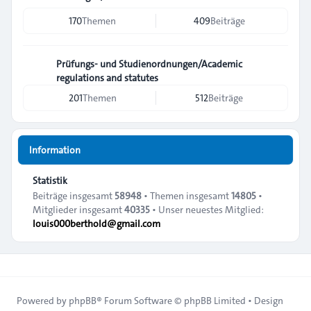
170
Themen
409
Beiträge
Prüfungs- und Studienordnungen/Academic
regulations and statutes
201
Themen
512
Beiträge
Information
Statistik
Beiträge insgesamt
58948
• Themen insgesamt
14805
•
Mitglieder insgesamt
40335
• Unser neuestes Mitglied:
louis000berthold@gmail.com
Powered by
phpBB
® Forum Software © phpBB Limited • Design