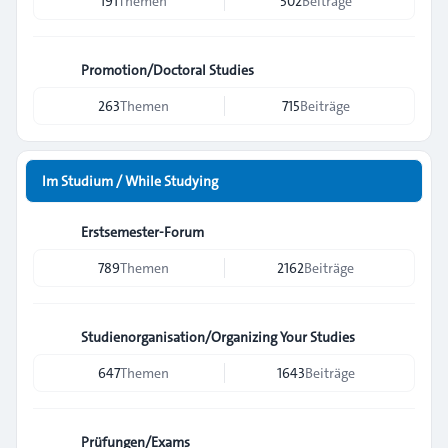
191
Themen
502
Beiträge
Promotion/Doctoral Studies
263
Themen
715
Beiträge
Im Studium / While Studying
Erstsemester-Forum
789
Themen
2162
Beiträge
Studienorganisation/Organizing Your Studies
647
Themen
1643
Beiträge
Prüfungen/Exams