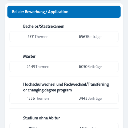
Bei der Bewerbung / Application
Bachelor/Staatsexamen
2571
Themen
6567
Beiträge
Master
2449
Themen
6070
Beiträge
Hochschulwechsel und Fachwechsel/Transferring
or changing degree program
1356
Themen
3443
Beiträge
Studium ohne Abitur