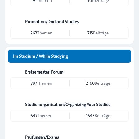
191
Themen
501
Beiträge
Promotion/Doctoral Studies
263
Themen
715
Beiträge
Im Studium / While Studying
Erstsemester-Forum
787
Themen
2160
Beiträge
Studienorganisation/Organizing Your Studies
647
Themen
1643
Beiträge
Prüfungen/Exams