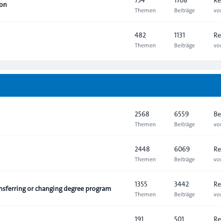
ion
Themen
Beiträge
v
482
1131
Re
Themen
Beiträge
v
2568
6559
Be
Themen
Beiträge
v
2448
6069
Re
Themen
Beiträge
v
1355
3442
Re
sferring or changing degree program
Themen
Beiträge
v
191
501
Re