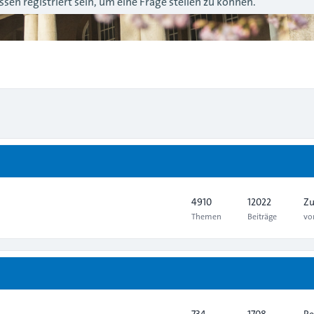
sen registriert sein, um eine Frage stellen zu können.
4910
12022
Zu
Themen
Beiträge
v
734
1708
Re