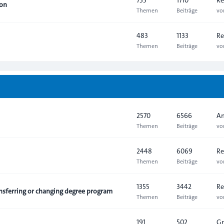
ion
Themen
Beiträge
v
483
1133
Re
Themen
Beiträge
v
2570
6566
An
Themen
Beiträge
v
2448
6069
Re
Themen
Beiträge
v
1355
3442
Re
sferring or changing degree program
Themen
Beiträge
v
191
502
Gr