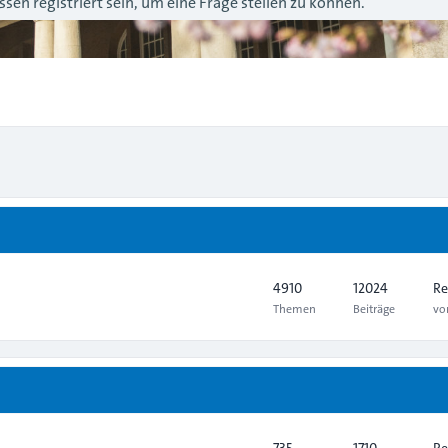
sen registriert sein, um eine Frage stellen zu können.
4910
12024
Re
Themen
Beiträge
v
735
1710
Re