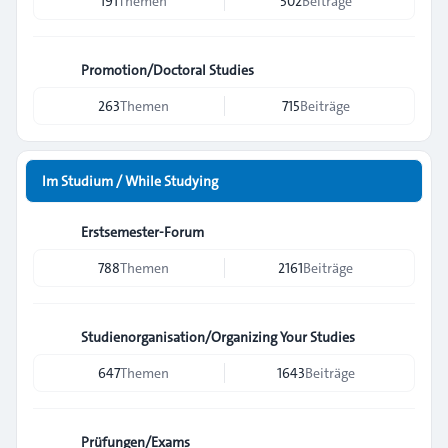
191
Themen
502
Beiträge
Promotion/Doctoral Studies
263
Themen
715
Beiträge
Im Studium / While Studying
Erstsemester-Forum
788
Themen
2161
Beiträge
Studienorganisation/Organizing Your Studies
647
Themen
1643
Beiträge
Prüfungen/Exams