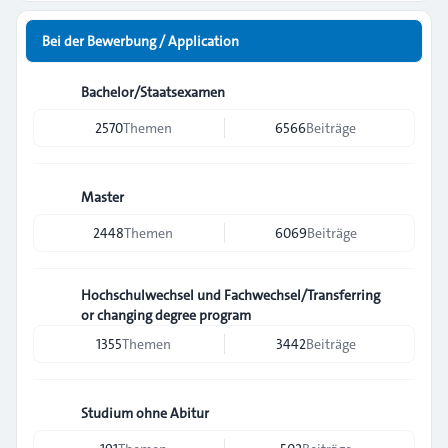
Bei der Bewerbung / Application
Bachelor/Staatsexamen
2570
Themen
6566
Beiträge
Master
2448
Themen
6069
Beiträge
Hochschulwechsel und Fachwechsel/Transferring
or changing degree program
1355
Themen
3442
Beiträge
Studium ohne Abitur