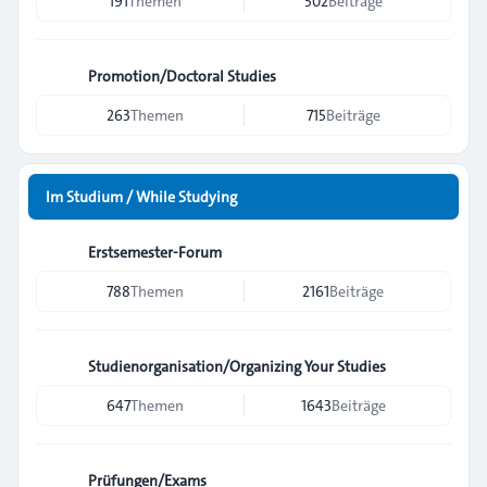
191
Themen
502
Beiträge
Promotion/Doctoral Studies
263
Themen
715
Beiträge
Im Studium / While Studying
Erstsemester-Forum
788
Themen
2161
Beiträge
Studienorganisation/Organizing Your Studies
647
Themen
1643
Beiträge
Prüfungen/Exams