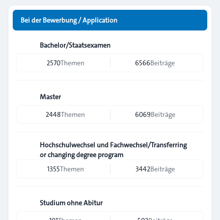
Bei der Bewerbung / Application
Bachelor/Staatsexamen
2570
Themen
6566
Beiträge
Master
2448
Themen
6069
Beiträge
Hochschulwechsel und Fachwechsel/Transferring
or changing degree program
1355
Themen
3442
Beiträge
Studium ohne Abitur