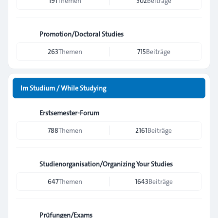
191
Themen
502
Beiträge
Promotion/Doctoral Studies
263
Themen
715
Beiträge
Im Studium / While Studying
Erstsemester-Forum
788
Themen
2161
Beiträge
Studienorganisation/Organizing Your Studies
647
Themen
1643
Beiträge
Prüfungen/Exams