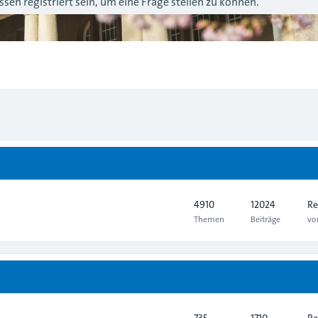
sen registriert sein, um eine Frage stellen zu können.
4910
12024
Re
Themen
Beiträge
v
735
1710
Re