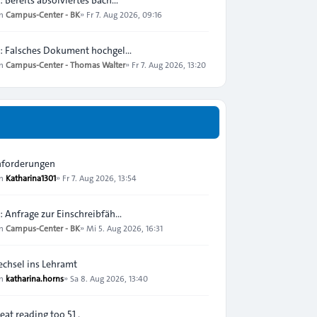
on
Campus-Center - BK
»
Fr 7. Aug 2026, 09:16
: Falsches Dokument hochgel…
on
Campus-Center - Thomas Walter
»
Fr 7. Aug 2026, 13:20
forderungen
on
Katharina1301
»
Fr 7. Aug 2026, 13:54
: Anfrage zur Einschreibfäh…
on
Campus-Center - BK
»
Mi 5. Aug 2026, 16:31
chsel ins Lehramt
on
katharina.horns
»
Sa 8. Aug 2026, 13:40
eat reading too 51 .