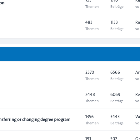
ion
Themen
Beiträge
v
483
1133
Re
Themen
Beiträge
v
2570
6566
An
Themen
Beiträge
v
2448
6069
Re
Themen
Beiträge
v
1356
3443
We
sferring or changing degree program
Themen
Beiträge
v
191
502
Gr