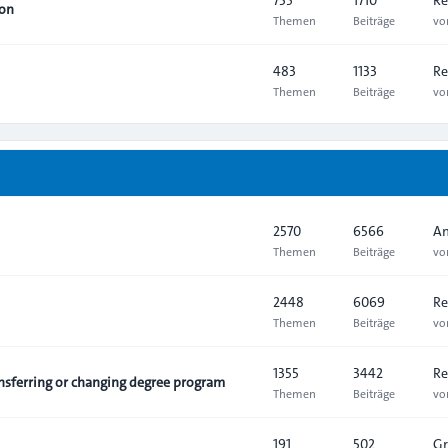
ion
Themen
Beiträge
v
483
1133
Re
Themen
Beiträge
v
2570
6566
An
Themen
Beiträge
v
2448
6069
Re
Themen
Beiträge
v
1355
3442
Re
sferring or changing degree program
Themen
Beiträge
v
191
502
Gr