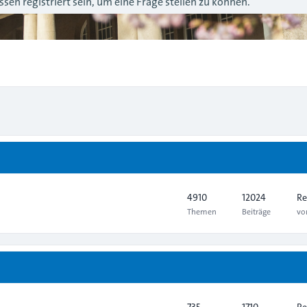
sen registriert sein, um eine Frage stellen zu können.
4910
12024
Re
Themen
Beiträge
v
735
1710
Re