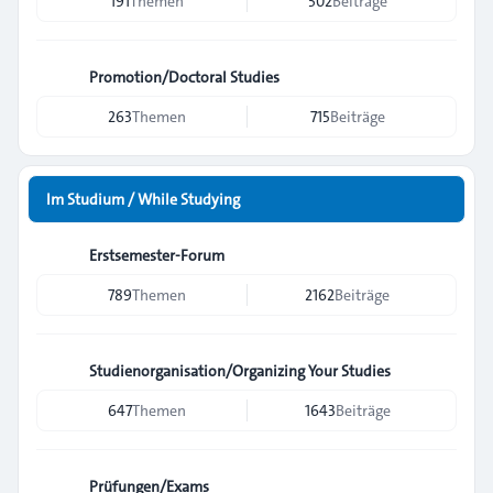
191
Themen
502
Beiträge
Promotion/Doctoral Studies
263
Themen
715
Beiträge
Im Studium / While Studying
Erstsemester-Forum
789
Themen
2162
Beiträge
Studienorganisation/Organizing Your Studies
647
Themen
1643
Beiträge
Prüfungen/Exams