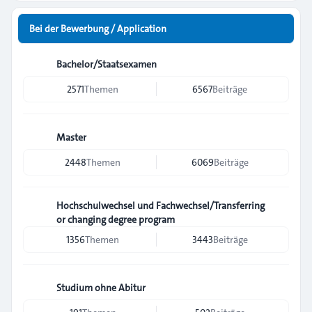
Bei der Bewerbung / Application
Bachelor/Staatsexamen
2571
Themen
6567
Beiträge
Master
2448
Themen
6069
Beiträge
Hochschulwechsel und Fachwechsel/Transferring
or changing degree program
1356
Themen
3443
Beiträge
Studium ohne Abitur