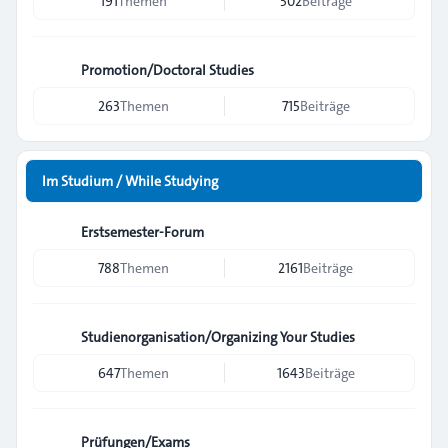
191
Themen
502
Beiträge
Promotion/Doctoral Studies
263
Themen
715
Beiträge
Im Studium / While Studying
Erstsemester-Forum
788
Themen
2161
Beiträge
Studienorganisation/Organizing Your Studies
647
Themen
1643
Beiträge
Prüfungen/Exams