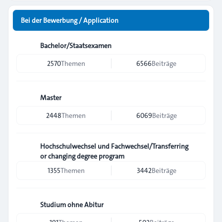
Bei der Bewerbung / Application
Bachelor/Staatsexamen
2570
Themen
6566
Beiträge
Master
2448
Themen
6069
Beiträge
Hochschulwechsel und Fachwechsel/Transferring
or changing degree program
1355
Themen
3442
Beiträge
Studium ohne Abitur