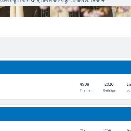
sen registriert sein, um eine Frage stellen zu können.
4908
12020
En
Themen
Beiträge
v
734
1708
Re