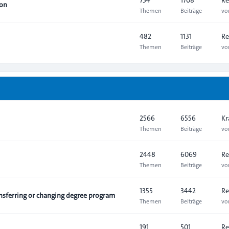
ion
Themen
Beiträge
v
482
1131
Re
Themen
Beiträge
v
2566
6556
Kr
Themen
Beiträge
v
2448
6069
Re
Themen
Beiträge
v
1355
3442
Re
sferring or changing degree program
Themen
Beiträge
v
191
501
Re