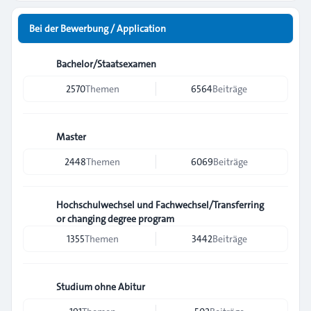
Bei der Bewerbung / Application
Bachelor/Staatsexamen
2570
Themen
6564
Beiträge
Master
2448
Themen
6069
Beiträge
Hochschulwechsel und Fachwechsel/Transferring
or changing degree program
1355
Themen
3442
Beiträge
Studium ohne Abitur