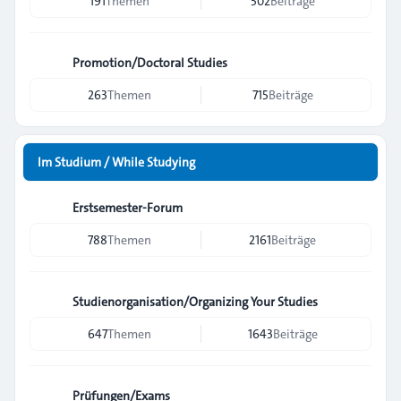
191
Themen
502
Beiträge
Promotion/Doctoral Studies
263
Themen
715
Beiträge
Im Studium / While Studying
Erstsemester-Forum
788
Themen
2161
Beiträge
Studienorganisation/Organizing Your Studies
647
Themen
1643
Beiträge
Prüfungen/Exams