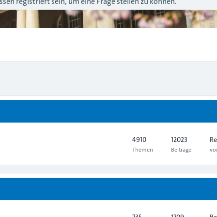
sen registriert sein, um eine Frage stellen zu können.
4910
12023
Re
Themen
Beiträge
v
735
1709
Be