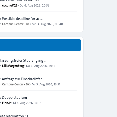
on
coconut123
»
Do 6. Aug 2026, 20:56
: Possible deadline for acc…
on
Campus-Center - BK
»
Mo 3. Aug 2026, 09:40
lassungsfreier Studiengang …
on
Lilli Margenberg
»
Do 6. Aug 2026, 17:34
: Anfrage zur Einschreibfäh…
on
Campus-Center - BK
»
Mi 5. Aug 2026, 16:31
: Doppelstudium
on
Finn.P
»
Di 4. Aug 2026, 14:17
eat reading too 51 .