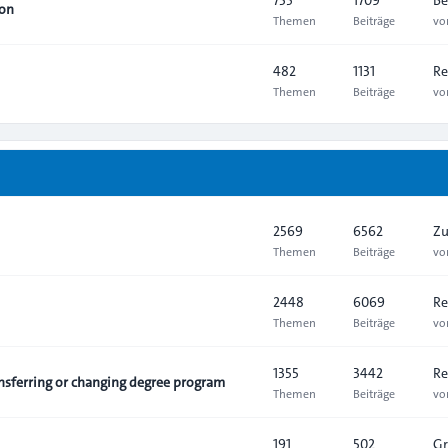
ion
Themen
Beiträge
v
482
1131
Re
Themen
Beiträge
v
2569
6562
Zu
Themen
Beiträge
v
2448
6069
Re
Themen
Beiträge
v
1355
3442
Re
sferring or changing degree program
Themen
Beiträge
v
191
502
Gr