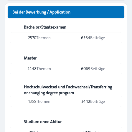
Bei der Bewerbung / Application
Bachelor/Staatsexamen
2570
Themen
6564
Beiträge
Master
2448
Themen
6069
Beiträge
Hochschulwechsel und Fachwechsel/Transferring
or changing degree program
1355
Themen
3442
Beiträge
Studium ohne Abitur