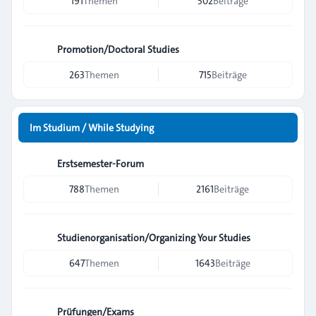
191
Themen
502
Beiträge
Promotion/Doctoral Studies
263
Themen
715
Beiträge
Im Studium / While Studying
Erstsemester-Forum
788
Themen
2161
Beiträge
Studienorganisation/Organizing Your Studies
647
Themen
1643
Beiträge
Prüfungen/Exams