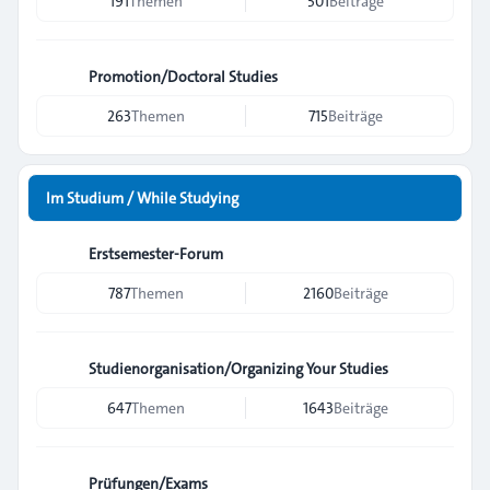
191
Themen
501
Beiträge
Promotion/Doctoral Studies
263
Themen
715
Beiträge
Im Studium / While Studying
Erstsemester-Forum
787
Themen
2160
Beiträge
Studienorganisation/Organizing Your Studies
647
Themen
1643
Beiträge
Prüfungen/Exams