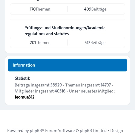
170
Themen
409
Beiträge
Prüfungs- und Studienordnungen/Academic
regulations and statutes
201
Themen
512
Beiträge
Information
Statistik
Beiträge insgesamt
58929
• Themen insgesamt
14797
•
Mitglieder insgesamt
40316
• Unser neuestes Mitglied:
leomue312
Powered by
phpBB
® Forum Software © phpBB Limited • Design