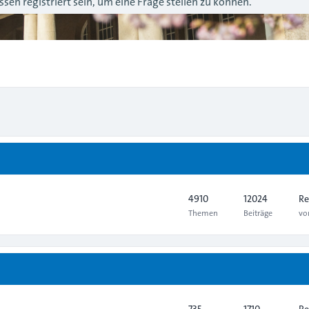
sen registriert sein, um eine Frage stellen zu können.
4910
12024
Re
Themen
Beiträge
v
735
1710
Re