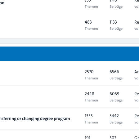
ion
Themen
Beiträge
v
483
1133
Re
Themen
Beiträge
v
2570
6566
An
Themen
Beiträge
v
2448
6069
Re
Themen
Beiträge
v
1355
3442
Re
sferring or changing degree program
Themen
Beiträge
v
191
502
Gr