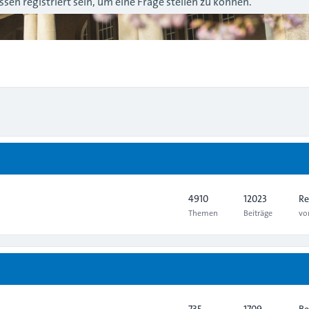
sen registriert sein, um eine Frage stellen zu können.
4910
12023
Re
Themen
Beiträge
v
735
1709
Be