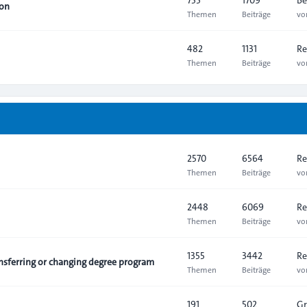
ion
Themen
Beiträge
v
482
1131
Re
Themen
Beiträge
v
2570
6564
Re
Themen
Beiträge
v
2448
6069
Re
Themen
Beiträge
v
1355
3442
Re
sferring or changing degree program
Themen
Beiträge
v
191
502
Gr