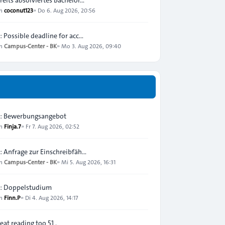
on
coconut123
»
Do 6. Aug 2026, 20:56
: Possible deadline for acc…
on
Campus-Center - BK
»
Mo 3. Aug 2026, 09:40
: Bewerbungsangebot
on
Finja.7
»
Fr 7. Aug 2026, 02:52
: Anfrage zur Einschreibfäh…
on
Campus-Center - BK
»
Mi 5. Aug 2026, 16:31
: Doppelstudium
on
Finn.P
»
Di 4. Aug 2026, 14:17
eat reading too 51 .