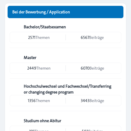
Bei der Bewerbung / Application
Bachelor/Staatsexamen
2571
Themen
6567
Beiträge
Master
2449
Themen
6070
Beiträge
Hochschulwechsel und Fachwechsel/Transferring
or changing degree program
1356
Themen
3443
Beiträge
Studium ohne Abitur