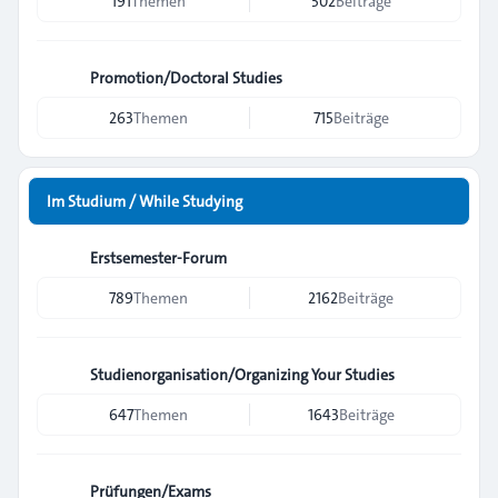
191
Themen
502
Beiträge
Promotion/Doctoral Studies
263
Themen
715
Beiträge
Im Studium / While Studying
Erstsemester-Forum
789
Themen
2162
Beiträge
Studienorganisation/Organizing Your Studies
647
Themen
1643
Beiträge
Prüfungen/Exams