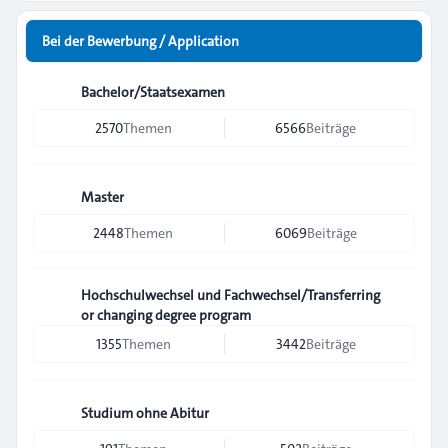
Bei der Bewerbung / Application
Bachelor/Staatsexamen
2570
Themen
6566
Beiträge
Master
2448
Themen
6069
Beiträge
Hochschulwechsel und Fachwechsel/Transferring
or changing degree program
1355
Themen
3442
Beiträge
Studium ohne Abitur