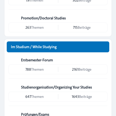
191
Themen
502
Beiträge
Promotion/Doctoral Studies
263
Themen
715
Beiträge
Im Studium / While Studying
Erstsemester-Forum
788
Themen
2161
Beiträge
Studienorganisation/Organizing Your Studies
647
Themen
1643
Beiträge
Prüfungen/Exams