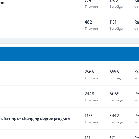
ion
Themen
Beiträge
v
482
1131
Re
Themen
Beiträge
v
2566
6556
Kr
Themen
Beiträge
v
2448
6069
Re
Themen
Beiträge
v
1355
3442
Re
sferring or changing degree program
Themen
Beiträge
v
191
501
Re