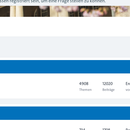
sen registriert sein, um eine Frage stellen zu können.
4908
12020
En
Themen
Beiträge
v
734
1708
Re