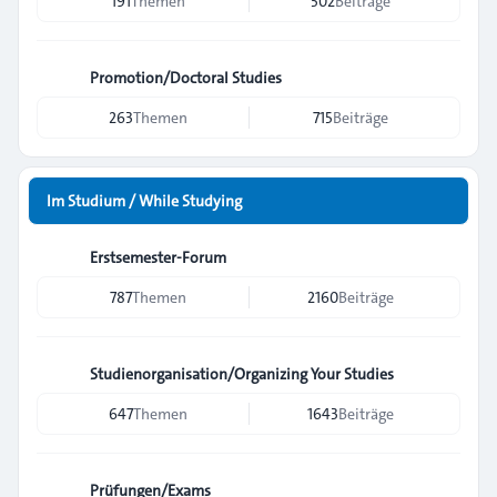
191
Themen
502
Beiträge
Promotion/Doctoral Studies
263
Themen
715
Beiträge
Im Studium / While Studying
Erstsemester-Forum
787
Themen
2160
Beiträge
Studienorganisation/Organizing Your Studies
647
Themen
1643
Beiträge
Prüfungen/Exams