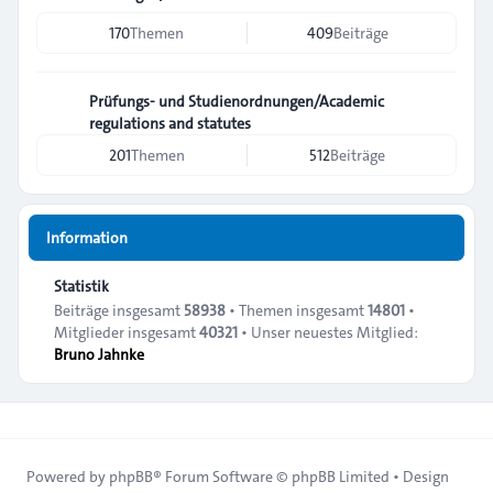
170
Themen
409
Beiträge
Prüfungs- und Studienordnungen/Academic
regulations and statutes
201
Themen
512
Beiträge
Information
Statistik
Beiträge insgesamt
58938
• Themen insgesamt
14801
•
Mitglieder insgesamt
40321
• Unser neuestes Mitglied:
Bruno Jahnke
Powered by
phpBB
® Forum Software © phpBB Limited • Design