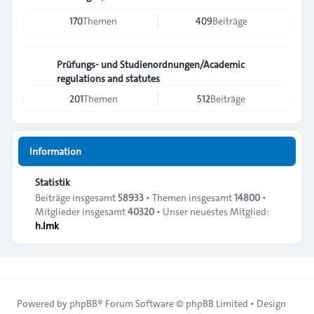
170
Themen
409
Beiträge
Prüfungs- und Studienordnungen/Academic
regulations and statutes
201
Themen
512
Beiträge
Information
Statistik
Beiträge insgesamt
58933
• Themen insgesamt
14800
•
Mitglieder insgesamt
40320
• Unser neuestes Mitglied:
h.lmk
Powered by
phpBB
® Forum Software © phpBB Limited • Design