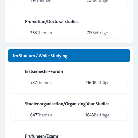
191
Themen
501
Beiträge
Promotion/Doctoral Studies
263
Themen
715
Beiträge
Im Studium / While Studying
Erstsemester-Forum
787
Themen
2160
Beiträge
Studienorganisation/Organizing Your Studies
647
Themen
1643
Beiträge
Prüfungen/Exams