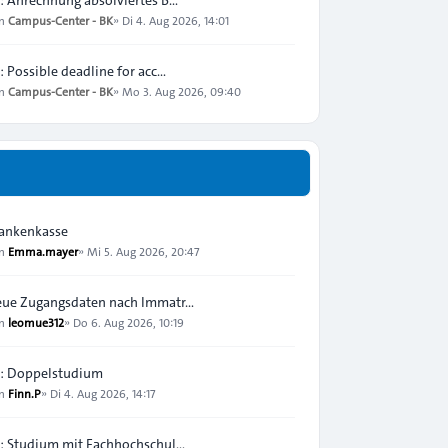
on
Campus-Center - BK
»
Di 4. Aug 2026, 14:01
: Possible deadline for acc…
on
Campus-Center - BK
»
Mo 3. Aug 2026, 09:40
ankenkasse
on
Emma.mayer
»
Mi 5. Aug 2026, 20:47
ue Zugangsdaten nach Immatr…
on
leomue312
»
Do 6. Aug 2026, 10:19
: Doppelstudium
on
Finn.P
»
Di 4. Aug 2026, 14:17
: Studium mit Fachhochschul…