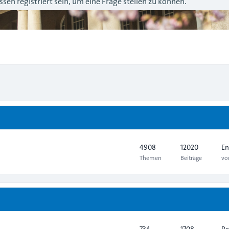
sen registriert sein, um eine Frage stellen zu können.
4908
12020
En
Themen
Beiträge
v
734
1708
Re