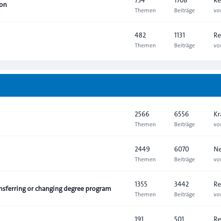
ion
Themen
Beiträge
v
482
1131
Re
Themen
Beiträge
v
2566
6556
Kr
Themen
Beiträge
v
2449
6070
Ne
Themen
Beiträge
v
1355
3442
Re
sferring or changing degree program
Themen
Beiträge
v
191
501
Re