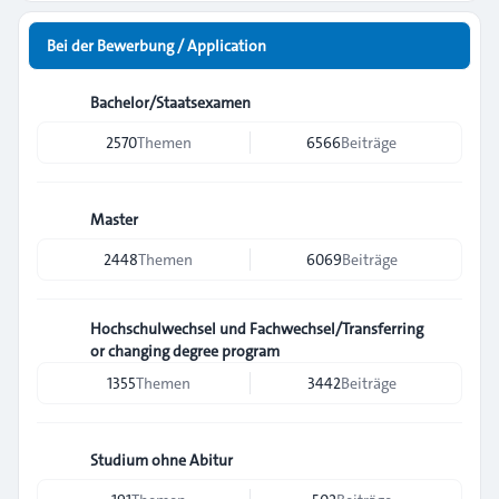
Bei der Bewerbung / Application
Bachelor/Staatsexamen
2570
Themen
6566
Beiträge
Master
2448
Themen
6069
Beiträge
Hochschulwechsel und Fachwechsel/Transferring
or changing degree program
1355
Themen
3442
Beiträge
Studium ohne Abitur