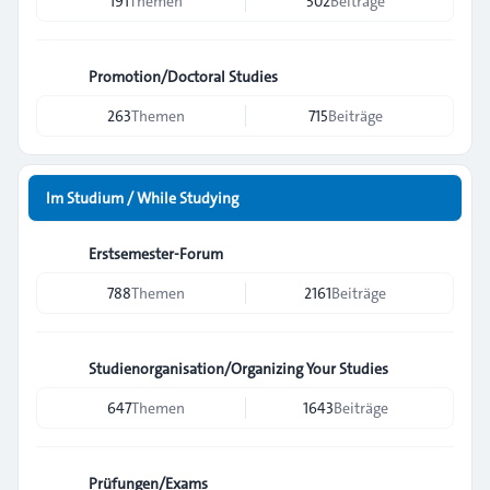
191
Themen
502
Beiträge
Promotion/Doctoral Studies
263
Themen
715
Beiträge
Im Studium / While Studying
Erstsemester-Forum
788
Themen
2161
Beiträge
Studienorganisation/Organizing Your Studies
647
Themen
1643
Beiträge
Prüfungen/Exams