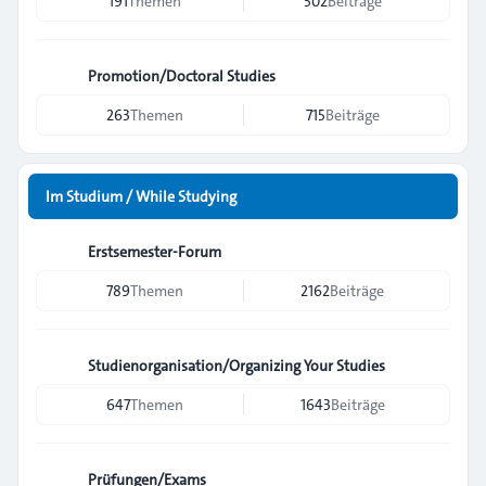
191
Themen
502
Beiträge
Promotion/Doctoral Studies
263
Themen
715
Beiträge
Im Studium / While Studying
Erstsemester-Forum
789
Themen
2162
Beiträge
Studienorganisation/Organizing Your Studies
647
Themen
1643
Beiträge
Prüfungen/Exams