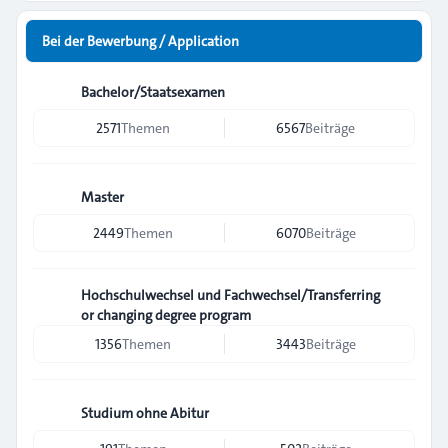
Bei der Bewerbung / Application
Bachelor/Staatsexamen
2571
Themen
6567
Beiträge
Master
2449
Themen
6070
Beiträge
Hochschulwechsel und Fachwechsel/Transferring
or changing degree program
1356
Themen
3443
Beiträge
Studium ohne Abitur