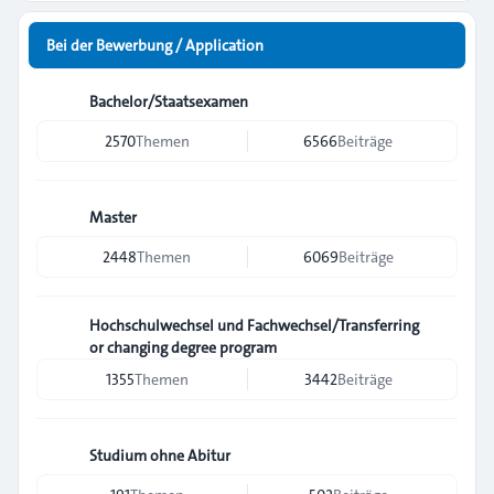
Bei der Bewerbung / Application
Bachelor/Staatsexamen
2570
Themen
6566
Beiträge
Master
2448
Themen
6069
Beiträge
Hochschulwechsel und Fachwechsel/Transferring
or changing degree program
1355
Themen
3442
Beiträge
Studium ohne Abitur