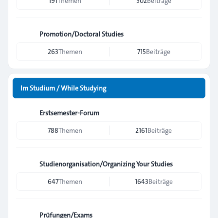
191
Themen
502
Beiträge
Promotion/Doctoral Studies
263
Themen
715
Beiträge
Im Studium / While Studying
Erstsemester-Forum
788
Themen
2161
Beiträge
Studienorganisation/Organizing Your Studies
647
Themen
1643
Beiträge
Prüfungen/Exams