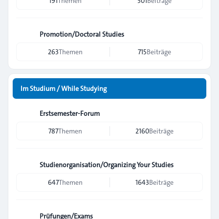
191
Themen
501
Beiträge
Promotion/Doctoral Studies
263
Themen
715
Beiträge
Im Studium / While Studying
Erstsemester-Forum
787
Themen
2160
Beiträge
Studienorganisation/Organizing Your Studies
647
Themen
1643
Beiträge
Prüfungen/Exams