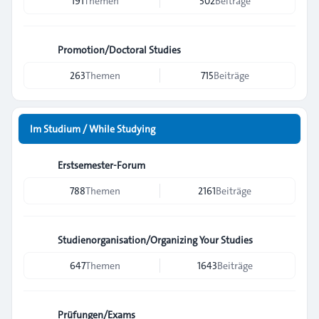
191
Themen
502
Beiträge
Promotion/Doctoral Studies
263
Themen
715
Beiträge
Im Studium / While Studying
Erstsemester-Forum
788
Themen
2161
Beiträge
Studienorganisation/Organizing Your Studies
647
Themen
1643
Beiträge
Prüfungen/Exams