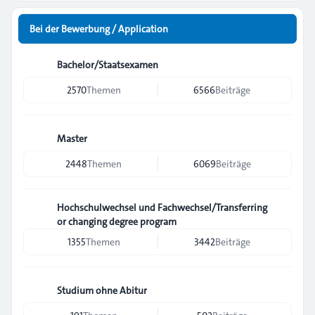
Bei der Bewerbung / Application
Bachelor/Staatsexamen
2570
Themen
6566
Beiträge
Master
2448
Themen
6069
Beiträge
Hochschulwechsel und Fachwechsel/Transferring
or changing degree program
1355
Themen
3442
Beiträge
Studium ohne Abitur