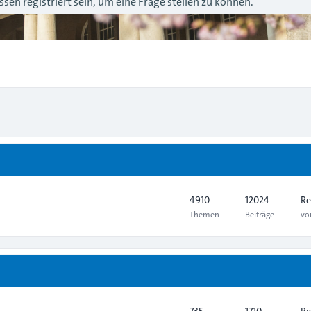
sen registriert sein, um eine Frage stellen zu können.
4910
12024
Re
Themen
Beiträge
v
735
1710
Re