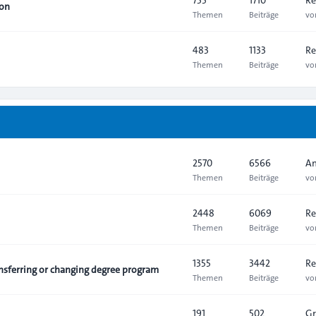
ion
Themen
Beiträge
v
483
1133
Re
Themen
Beiträge
v
2570
6566
An
Themen
Beiträge
v
2448
6069
Re
Themen
Beiträge
v
1355
3442
Re
sferring or changing degree program
Themen
Beiträge
v
191
502
Gr