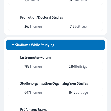
191
Themen
502
Beiträge
Promotion/Doctoral Studies
263
Themen
715
Beiträge
Im Studium / While Studying
Erstsemester-Forum
788
Themen
2161
Beiträge
Studienorganisation/Organizing Your Studies
647
Themen
1643
Beiträge
Prüfungen/Exams