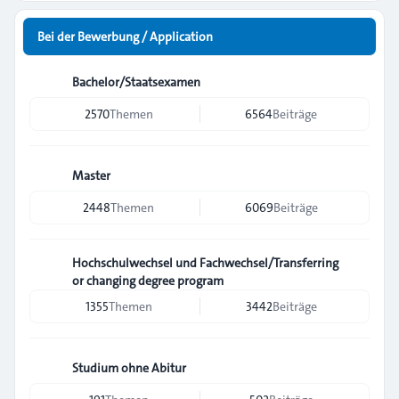
Bei der Bewerbung / Application
Bachelor/Staatsexamen
2570
Themen
6564
Beiträge
Master
2448
Themen
6069
Beiträge
Hochschulwechsel und Fachwechsel/Transferring
or changing degree program
1355
Themen
3442
Beiträge
Studium ohne Abitur