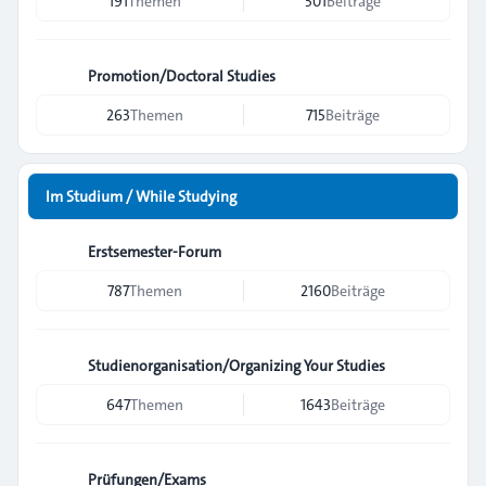
191
Themen
501
Beiträge
Promotion/Doctoral Studies
263
Themen
715
Beiträge
Im Studium / While Studying
Erstsemester-Forum
787
Themen
2160
Beiträge
Studienorganisation/Organizing Your Studies
647
Themen
1643
Beiträge
Prüfungen/Exams