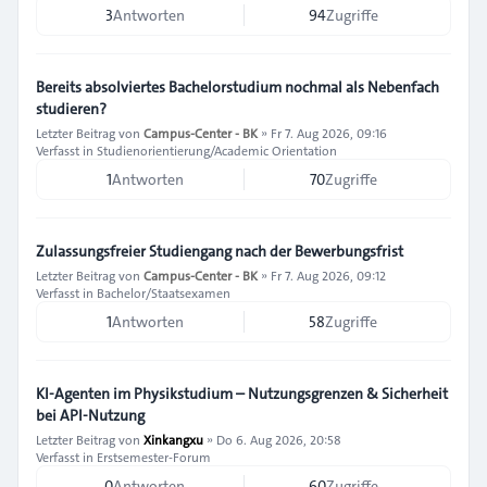
3
Antworten
94
Zugriffe
Bereits absolviertes Bachelorstudium nochmal als Nebenfach
studieren?
Letzter Beitrag von
Campus-Center - BK
»
Fr 7. Aug 2026, 09:16
Verfasst in
Studienorientierung/Academic Orientation
1
Antworten
70
Zugriffe
Zulassungsfreier Studiengang nach der Bewerbungsfrist
Letzter Beitrag von
Campus-Center - BK
»
Fr 7. Aug 2026, 09:12
Verfasst in
Bachelor/Staatsexamen
1
Antworten
58
Zugriffe
KI-Agenten im Physikstudium – Nutzungsgrenzen & Sicherheit
bei API-Nutzung
Letzter Beitrag von
Xinkangxu
»
Do 6. Aug 2026, 20:58
Verfasst in
Erstsemester-Forum
0
Antworten
60
Zugriffe