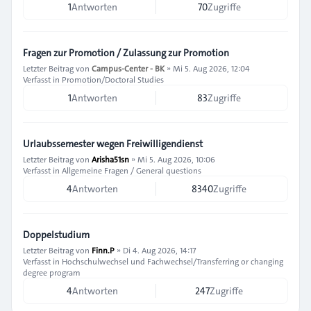
1
Antworten
70
Zugriffe
Fragen zur Promotion / Zulassung zur Promotion
Letzter Beitrag von
Campus-Center - BK
»
Mi 5. Aug 2026, 12:04
Verfasst in
Promotion/Doctoral Studies
1
Antworten
83
Zugriffe
Urlaubssemester wegen Freiwilligendienst
Letzter Beitrag von
Arisha51sn
»
Mi 5. Aug 2026, 10:06
Verfasst in
Allgemeine Fragen / General questions
4
Antworten
8340
Zugriffe
Doppelstudium
Letzter Beitrag von
Finn.P
»
Di 4. Aug 2026, 14:17
Verfasst in
Hochschulwechsel und Fachwechsel/Transferring or changing
degree program
4
Antworten
247
Zugriffe