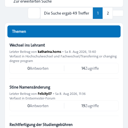
Zur erweiterten Suche
Nächs
Die Suche ergab 49 Treffer
1
2
Suche
Themen
Wechsel ins Lehramt
Letzter Beitrag von
katharina.horns
»
Sa 8. Aug 2026, 13:40
Verfasst in
Hochschulwechsel und Fachwechsel/Transferring or changing
degree program
0
Antworten
14
Zugriffe
Stine Namensänderung
Letzter Beitrag von
Felicity07
»
Sa 8. Aug 2026, 11:36
Verfasst in
Erstsemester-Forum
0
Antworten
19
Zugriffe
Rechtfertigung der Studiengebühren