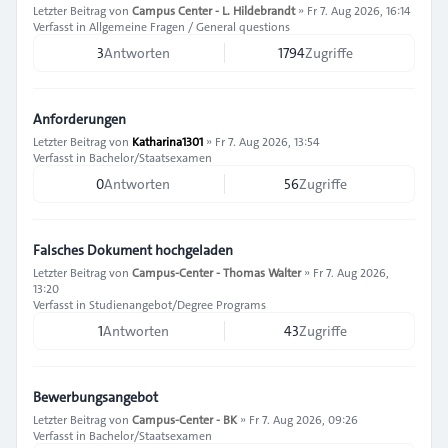
Letzter Beitrag von
Campus Center - L. Hildebrandt
»
Fr 7. Aug 2026, 16:14
Verfasst in
Allgemeine Fragen / General questions
3
Antworten
1794
Zugriffe
Anforderungen
Letzter Beitrag von
Katharina1301
»
Fr 7. Aug 2026, 13:54
Verfasst in
Bachelor/Staatsexamen
0
Antworten
56
Zugriffe
Falsches Dokument hochgeladen
Letzter Beitrag von
Campus-Center - Thomas Walter
»
Fr 7. Aug 2026,
13:20
Verfasst in
Studienangebot/Degree Programs
1
Antworten
43
Zugriffe
Bewerbungsangebot
Letzter Beitrag von
Campus-Center - BK
»
Fr 7. Aug 2026, 09:26
Verfasst in
Bachelor/Staatsexamen