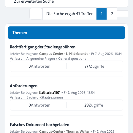
Zur erweiterten Suche
Nächs
Die Suche ergab 47 Treffer
1
2
Suche
Themen
Rechtfertigung der Studiengebühren
Letzter Beitrag von
Campus Center - L. Hildebrandt
»
Fr 7. Aug 2026, 16:14
Verfasst in
Allgemeine Fragen / General questions
3
Antworten
1777
Zugriffe
Anforderungen
Letzter Beitrag von
Katharina1301
»
Fr 7. Aug 2026, 13:54
Verfasst in
Bachelor/Staatsexamen
0
Antworten
29
Zugriffe
Falsches Dokument hochgeladen
Letzter Beitrag von
Campus-Center - Thomas Walter
»
Fr 7. Aug 2026,