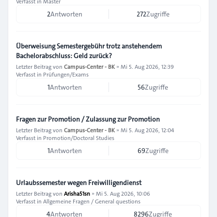
Verfasst in
Master
2
Antworten
272
Zugriffe
Überweisung Semestergebühr trotz anstehendem
Bachelorabschluss: Geld zurück?
Letzter Beitrag von
Campus-Center - BK
»
Mi 5. Aug 2026, 12:39
Verfasst in
Prüfungen/Exams
1
Antworten
56
Zugriffe
Fragen zur Promotion / Zulassung zur Promotion
Letzter Beitrag von
Campus-Center - BK
»
Mi 5. Aug 2026, 12:04
Verfasst in
Promotion/Doctoral Studies
1
Antworten
69
Zugriffe
Urlaubssemester wegen Freiwilligendienst
Letzter Beitrag von
Arisha51sn
»
Mi 5. Aug 2026, 10:06
Verfasst in
Allgemeine Fragen / General questions
4
Antworten
8296
Zugriffe