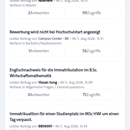
Letzter Beitrag von
NowHere
»
Mi 5. Aug 2026, 16:01
Verfasst in
Master
2
Antworten
99
Zugriffe
Bewerbung wird nicht bei Hochschulstart angezeigt
Letzter Beitrag von
Campus-Center - BK
»
Mi 5. Aug 2026, 15:31
Verfasst in
Bachelor/Staatsexamen
1
Antworten
56
Zugriffe
Englischnachweis für die Immatrikulation im B.Sc.
Wirtschaftsmathematik
Letzter Beitrag von
Yixuan Song
»
Mi 5. Aug 2026, 15:09
Verfasst in
Allgemeine Fragen / General questions
0
Antworten
75
Zugriffe
Immatrikualtion für einen Studienplatz im MSc HWI um einen
Tag verpasst.
Letzter Beitrag von
BBD6901
»
Mi 5. Aug 2026, 13:34