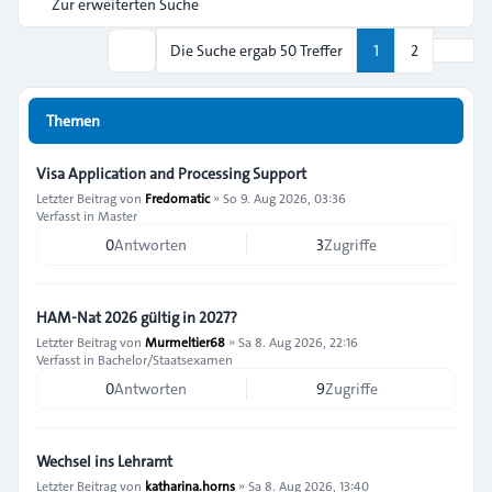
Zur erweiterten Suche
Nächs
Die Suche ergab 50 Treffer
1
2
Suche
Themen
Visa Application and Processing Support
Letzter Beitrag von
Fredomatic
»
So 9. Aug 2026, 03:36
Verfasst in
Master
0
Antworten
3
Zugriffe
HAM-Nat 2026 gültig in 2027?
Letzter Beitrag von
Murmeltier68
»
Sa 8. Aug 2026, 22:16
Verfasst in
Bachelor/Staatsexamen
0
Antworten
9
Zugriffe
Wechsel ins Lehramt
Letzter Beitrag von
katharina.horns
»
Sa 8. Aug 2026, 13:40