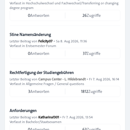
Verfasst in
Hochschulwechsel und Fachwechsel/Transferring or changing
degree program
0
Antworten
26
Zugriffe
Stine Namensänderung
Letzter Beitrag von
Felicity07
»
Sa 8. Aug 2026, 11:36
Verfasst in
Erstsemester-Forum
0
Antworten
37
Zugriffe
Rechtfertigung der Studiengebühren
Letzter Beitrag von
Campus Center - L. Hildebrandt
»
Fr 7. Aug 2026, 16:14
Verfasst in
Allgemeine Fragen / General questions
3
Antworten
1812
Zugriffe
Anforderungen
Letzter Beitrag von
Katharina1301
»
Fr 7. Aug 2026, 13:54
Verfasst in
Bachelor/Staatsexamen
0
Antworten
63
Zugriffe