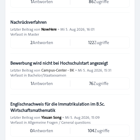
1
Antworten
86
Zugriffe
Nachrückverfahren
Letzter Beitrag von
NowHere
»
Mi 5. Aug 2026, 16:01
Verfasst in
Master
2
Antworten
122
Zugriffe
Bewerbung wird nicht bei Hochschulstart angezeigt
Letzter Beitrag von
Campus-Center - BK
»
Mi 5. Aug 2026, 15:31
Verfasst in
Bachelor/Staatsexamen
1
Antworten
76
Zugriffe
Englischnachweis für die Immatrikulation im B.Sc.
Wirtschaftsmathematik
Letzter Beitrag von
Yixuan Song
»
Mi 5. Aug 2026, 15:09
Verfasst in
Allgemeine Fragen / General questions
0
Antworten
104
Zugriffe