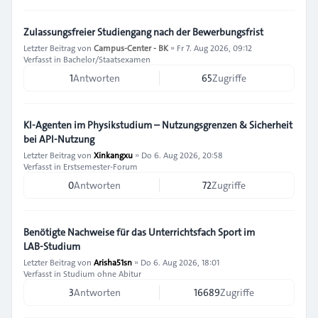
Zulassungsfreier Studiengang nach der Bewerbungsfrist
Letzter Beitrag von
Campus-Center - BK
»
Fr 7. Aug 2026, 09:12
Verfasst in
Bachelor/Staatsexamen
1
Antworten
65
Zugriffe
KI-Agenten im Physikstudium – Nutzungsgrenzen & Sicherheit
bei API-Nutzung
Letzter Beitrag von
Xinkangxu
»
Do 6. Aug 2026, 20:58
Verfasst in
Erstsemester-Forum
0
Antworten
72
Zugriffe
Benötigte Nachweise für das Unterrichtsfach Sport im
LAB‑Studium
Letzter Beitrag von
Arisha51sn
»
Do 6. Aug 2026, 18:01
Verfasst in
Studium ohne Abitur
3
Antworten
16689
Zugriffe