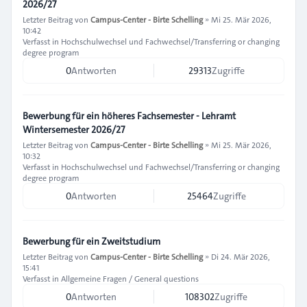
2026/27
Letzter Beitrag von
Campus-Center - Birte Schelling
»
Mi 25. Mär 2026,
10:42
Verfasst in
Hochschulwechsel und Fachwechsel/Transferring or changing
degree program
0
Antworten
29313
Zugriffe
Bewerbung für ein höheres Fachsemester - Lehramt
Wintersemester 2026/27
Letzter Beitrag von
Campus-Center - Birte Schelling
»
Mi 25. Mär 2026,
10:32
Verfasst in
Hochschulwechsel und Fachwechsel/Transferring or changing
degree program
0
Antworten
25464
Zugriffe
Bewerbung für ein Zweitstudium
Letzter Beitrag von
Campus-Center - Birte Schelling
»
Di 24. Mär 2026,
15:41
Verfasst in
Allgemeine Fragen / General questions
0
Antworten
108302
Zugriffe