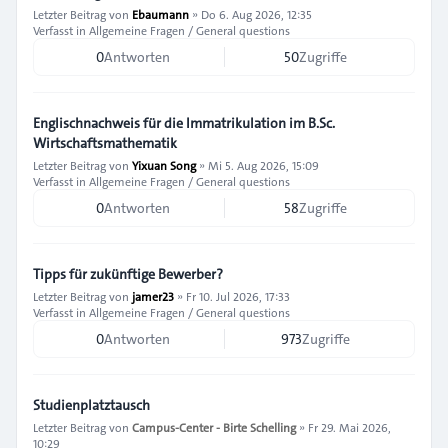
Letzter Beitrag von
Ebaumann
»
Do 6. Aug 2026, 12:35
Verfasst in
Allgemeine Fragen / General questions
0
Antworten
50
Zugriffe
Englischnachweis für die Immatrikulation im B.Sc.
Wirtschaftsmathematik
Letzter Beitrag von
Yixuan Song
»
Mi 5. Aug 2026, 15:09
Verfasst in
Allgemeine Fragen / General questions
0
Antworten
58
Zugriffe
Tipps für zukünftige Bewerber?
Letzter Beitrag von
jamer23
»
Fr 10. Jul 2026, 17:33
Verfasst in
Allgemeine Fragen / General questions
0
Antworten
973
Zugriffe
Studienplatztausch
Letzter Beitrag von
Campus-Center - Birte Schelling
»
Fr 29. Mai 2026,
10:29