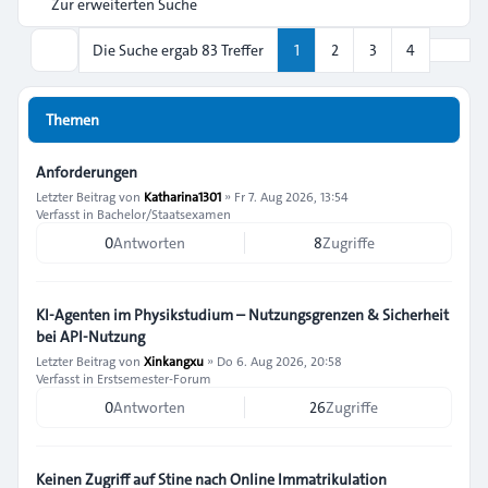
Zur erweiterten Suche
Nächs
Die Suche ergab 83 Treffer
1
2
3
4
Suche
Themen
Anforderungen
Letzter Beitrag von
Katharina1301
»
Fr 7. Aug 2026, 13:54
Verfasst in
Bachelor/Staatsexamen
0
Antworten
8
Zugriffe
KI-Agenten im Physikstudium – Nutzungsgrenzen & Sicherheit
bei API-Nutzung
Letzter Beitrag von
Xinkangxu
»
Do 6. Aug 2026, 20:58
Verfasst in
Erstsemester-Forum
0
Antworten
26
Zugriffe
Keinen Zugriff auf Stine nach Online Immatrikulation