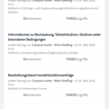
Letzter Beitrag von
Campus-Center - Birte Schelling
»
Di 24. Mär 2026,
15:41
Verfasst in
Prüfungs- und Studienordnungen/Academic regulations and
statutes
0
Antworten
113902
Zugriffe
Informationen zu Beurlaubung, Teilzeitstudium, Studium unter
besonderen Bedingungen
Letzter Beitrag von
Campus-Center - Birte Schelling
»
Di 24. Mär 2026,
15:41
Verfasst in
Studienorganisation/Organizing Your Studies
0
Antworten
115685
Zugriffe
Bearbeitungsstand Immatrikulationsanträge
Letzter Beitrag von
Campus-Center - Birte Schelling
»
Di 24. Mär 2026,
15:41
Verfasst in
Erstsemester-Forum
0
Antworten
119409
Zugriffe