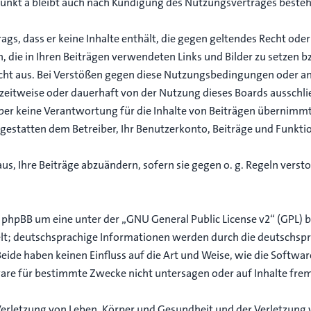
unkt a bleibt auch nach Kündigung des Nutzungsvertrages beste
trags, dass er keine Inhalte enthält, die gegen geltendes Recht oder
n, die in Ihren Beiträgen verwendeten Links und Bilder zu setzen 
echt aus. Bei Verstößen gegen diese Nutzungsbedingungen oder an
eitweise oder dauerhaft von der Nutzung dieses Boards ausschlie
er keine Verantwortung für die Inhalte von Beiträgen übernimmt, d
gestatten dem Betreiber, Ihr Benutzerkonto, Beiträge und Funktio
us, Ihre Beiträge abzuändern, sofern sie gegen o. g. Regeln verst
i phpBB um eine unter der „
GNU General Public License v2
“ (GPL) 
elt; deutschsprachige Informationen werden durch die deutschs
ide haben keinen Einfluss auf die Art und Weise, wie die Softwa
re für bestimmte Zwecke nicht untersagen oder auf Inhalte frem
erletzung von Leben, Körper und Gesundheit und der Verletzung 