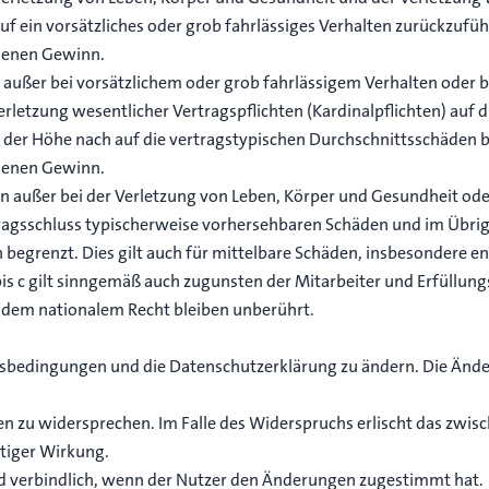
auf ein vorsätzliches oder grob fahrlässiges Verhalten zurückzuführ
genen Gewinn.
außer bei vorsätzlichem oder grob fahrlässigem Verhalten oder b
letzung wesentlicher Vertragspflichten (Kardinalpflichten) auf d
er Höhe nach auf die vertragstypischen Durchschnittsschäden beg
genen Gewinn.
 außer bei der Verletzung von Leben, Körper und Gesundheit ode
rtragsschluss typischerweise vorhersehbaren Schäden und im Übri
 begrenzt. Dies gilt auch für mittelbare Schäden, insbesondere 
s c gilt sinngemäß auch zugunsten der Mitarbeiter und Erfüllungs
ndem nationalem Recht bleiben unberührt.
ungsbedingungen und die Datenschutzerklärung zu ändern. Die Änd
en zu widersprechen. Im Falle des Widerspruchs erlischt das zwi
tiger Wirkung.
d verbindlich, wenn der Nutzer den Änderungen zugestimmt hat.