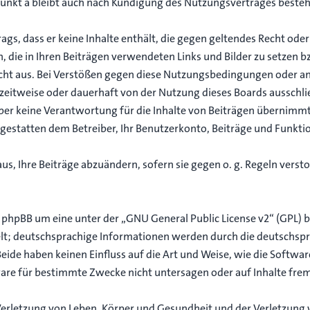
unkt a bleibt auch nach Kündigung des Nutzungsvertrages beste
trags, dass er keine Inhalte enthält, die gegen geltendes Recht oder
n, die in Ihren Beiträgen verwendeten Links und Bilder zu setzen 
echt aus. Bei Verstößen gegen diese Nutzungsbedingungen oder an
eitweise oder dauerhaft von der Nutzung dieses Boards ausschlie
er keine Verantwortung für die Inhalte von Beiträgen übernimmt, d
gestatten dem Betreiber, Ihr Benutzerkonto, Beiträge und Funktio
us, Ihre Beiträge abzuändern, sofern sie gegen o. g. Regeln verst
i phpBB um eine unter der „
GNU General Public License v2
“ (GPL) 
elt; deutschsprachige Informationen werden durch die deutschs
ide haben keinen Einfluss auf die Art und Weise, wie die Softwa
re für bestimmte Zwecke nicht untersagen oder auf Inhalte frem
erletzung von Leben, Körper und Gesundheit und der Verletzung 