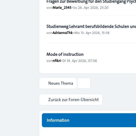
Fragen zur Bewerbung für den Studiengang Psyc
von
Maria_2345
»
So 26. Apr 2026, 23:20
Studienweg Lehramt berufsbildende Schulen un
von
AdriannaThk
»
Mo 13. Apr 2026, 15:38
Mode of instruction
von
nfikri
»
Di 14. Apr 2026, 07:06
Neues Thema
Anzeige- und Sortierungs-Ein
Zurück zur Foren-Übersicht
Information