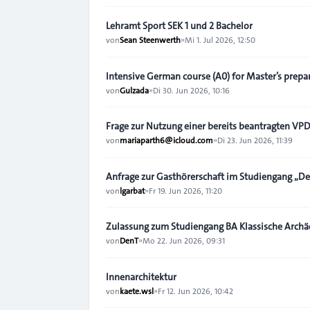
Lehramt Sport SEK 1 und 2 Bachelor
von
Sean Steenwerth
»
Mi 1. Jul 2026, 12:50
Intensive German course (A0) for Master’s prepa
von
Gulzada
»
Di 30. Jun 2026, 10:16
Frage zur Nutzung einer bereits beantragten VP
von
mariaparth6@icloud.com
»
Di 23. Jun 2026, 11:39
Anfrage zur Gasthörerschaft im Studiengang „De
von
lgarbat
»
Fr 19. Jun 2026, 11:20
Zulassung zum Studiengang BA Klassische Archä
von
DenT
»
Mo 22. Jun 2026, 09:31
Innenarchitektur
von
kaete.wsl
»
Fr 12. Jun 2026, 10:42