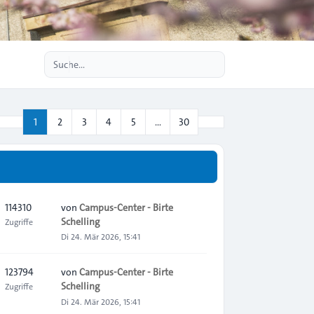
Erweiterte Suche
Nächste
1
2
3
4
5
…
30
Seite
1
von
30
114310
von
Campus-Center - Birte
Schelling
Zugriffe
Di 24. Mär 2026, 15:41
123794
von
Campus-Center - Birte
Schelling
Zugriffe
Di 24. Mär 2026, 15:41