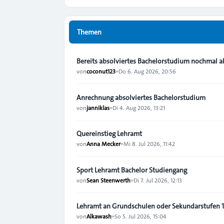
Themen
Bereits absolviertes Bachelorstudium nochmal a
von
coconut123
»
Do 6. Aug 2026, 20:56
Anrechnung absolviertes Bachelorstudium
von
janniklas
»
Di 4. Aug 2026, 13:21
Quereinstieg Lehramt
von
Anna Mecker
»
Mi 8. Jul 2026, 11:42
Sport Lehramt Bachelor Studiengang
von
Sean Steenwerth
»
Di 7. Jul 2026, 12:13
Lehramt an Grundschulen oder Sekundarstufen 
von
Alkawash
»
So 5. Jul 2026, 15:04