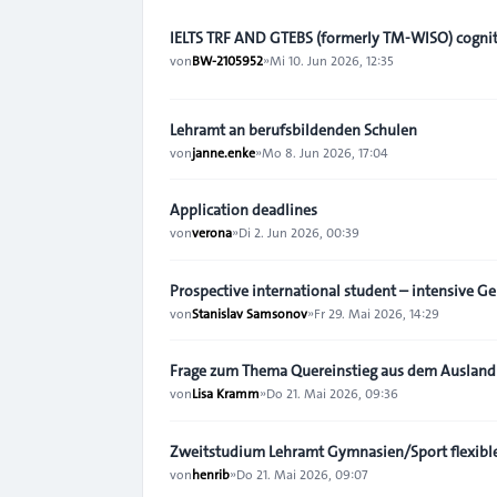
IELTS TRF AND GTEBS (formerly TM-WISO) cognit
von
BW-2105952
»
Mi 10. Jun 2026, 12:35
Lehramt an berufsbildenden Schulen
von
janne.enke
»
Mo 8. Jun 2026, 17:04
Application deadlines
von
verona
»
Di 2. Jun 2026, 00:39
Prospective international student – intensive Ge
von
Stanislav Samsonov
»
Fr 29. Mai 2026, 14:29
Frage zum Thema Quereinstieg aus dem Ausland
von
Lisa Kramm
»
Do 21. Mai 2026, 09:36
Zweitstudium Lehramt Gymnasien/Sport flexibl
von
henrib
»
Do 21. Mai 2026, 09:07