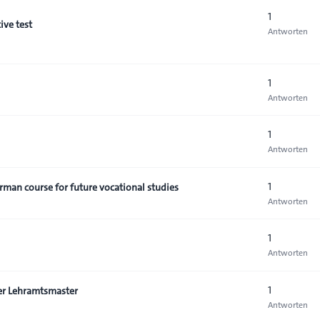
1
ive test
Antworten
1
Antworten
1
Antworten
1
rman course for future vocational studies
Antworten
1
Antworten
1
er Lehramtsmaster
Antworten