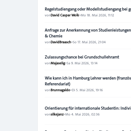
Regelstudiengang oder Modellstudiengang bei
von
David Caspar Wolk
»
Mo 18. Mai 2026, 11:12
Anfrage zur Anerkennung von Studienleistungen 
& Chemie
von
DavidBraasch
»
So 17. Mai 2026, 21:04
Zulassungschance bei Grundschullehramt
von
Majaselig
»
Sa 9. Mai 2026, 13:14
Wie kann ich in Hamburg Lehrer werden (französ
Referendariat)
von
Brunnagaldo
»
Di 5. Mai 2026, 19:16
Orientierung für internationale Studentin: Indiv
von
silkejanz
»
Mo 4. Mai 2026, 02:36