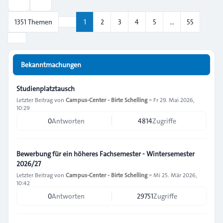
Suche
1351 Themen
1
2
3
4
5
…
55
Seite
1
von
55
Nächste
Bekanntmachungen
Studienplatztausch
Letzter Beitrag von
Campus-Center - Birte Schelling
»
Fr 29. Mai 2026,
10:29
0
Antworten
4814
Zugriffe
Bewerbung für ein höheres Fachsemester - Wintersemester
2026/27
Letzter Beitrag von
Campus-Center - Birte Schelling
»
Mi 25. Mär 2026,
10:42
0
Antworten
29751
Zugriffe