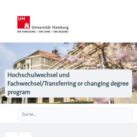
Hochschulwechsel und
Fachwechsel/Transferring or changing degree
program
Erweiterte Suche