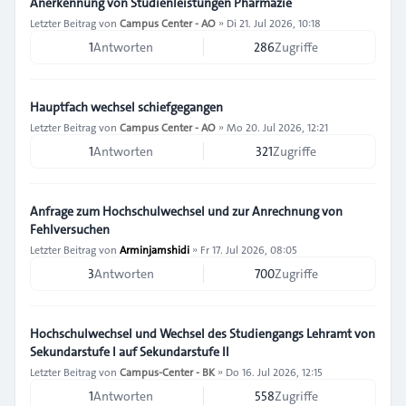
Anerkennung von Studienleistungen Pharmazie
Letzter Beitrag von
Campus Center - AO
»
Di 21. Jul 2026, 10:18
1
Antworten
286
Zugriffe
Hauptfach wechsel schiefgegangen
Letzter Beitrag von
Campus Center - AO
»
Mo 20. Jul 2026, 12:21
1
Antworten
321
Zugriffe
Anfrage zum Hochschulwechsel und zur Anrechnung von
Fehlversuchen
Letzter Beitrag von
Arminjamshidi
»
Fr 17. Jul 2026, 08:05
3
Antworten
700
Zugriffe
Hochschulwechsel und Wechsel des Studiengangs Lehramt von
Sekundarstufe I auf Sekundarstufe II
Letzter Beitrag von
Campus-Center - BK
»
Do 16. Jul 2026, 12:15
1
Antworten
558
Zugriffe